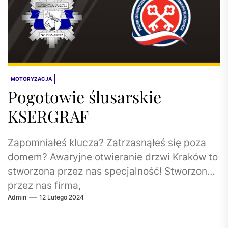
MOTORYZACJA
Pogotowie ślusarskie
KSERGRAF
Zapomniałeś klucza? Zatrzasnąłeś się poza
domem? Awaryjne otwieranie drzwi Kraków to
stworzona przez nas specjalność! Stworzona
przez nas firma,
Admin
12 Lutego 2024
www.awaryjneotwieranie.krakow.pl, jest
liderem w świadczeniu profesjonalnych...