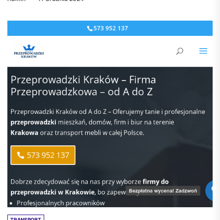
komfortowe przeprowadzki mieszkań.
GLADIATOR Przeprowadzki Kraków...
TRANSPORT