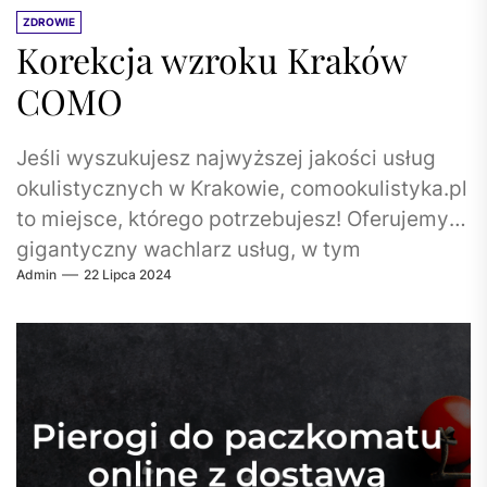
ZDROWIE
Korekcja wzroku Kraków
COMO
Jeśli wyszukujesz najwyższej jakości usług
okulistycznych w Krakowie, comookulistyka.pl
to miejsce, którego potrzebujesz! Oferujemy
gigantyczny wachlarz usług, w tym
Admin
22 Lipca 2024
specjalizujemy się w zaawansowanej korekcji
wzroku...