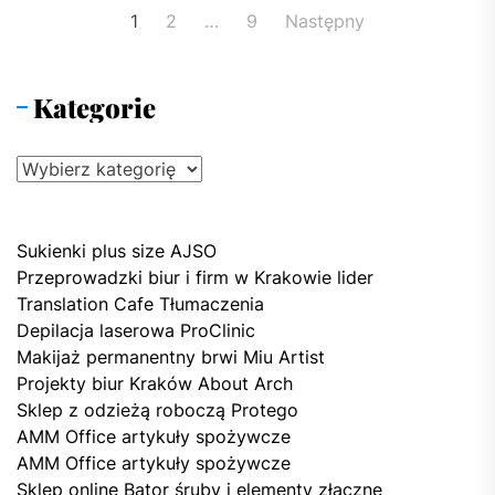
Nawigacja
1
2
…
9
Następny
po
wpisach
Kategorie
Kategorie
Sukienki plus size AJSO
Przeprowadzki biur i firm w Krakowie lider
Translation Cafe Tłumaczenia
Depilacja laserowa ProClinic
Makijaż permanentny brwi Miu Artist
Projekty biur Kraków About Arch
Sklep z odzieżą roboczą Protego
AMM Office artykuły spożywcze
AMM Office artykuły spożywcze
Sklep online Bator śruby i elementy złączne