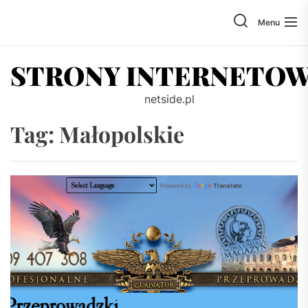
Skip
to
Menu
the
content
STRONY INTERNETO
netside.pl
Tag:
Małopolskie