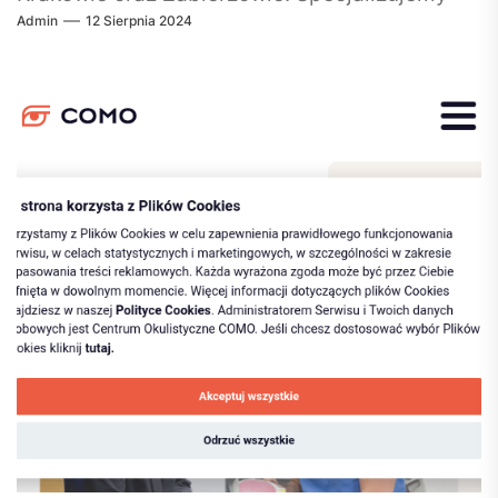
Admin
12 Sierpnia 2024
się w obsłudze rozmaitych marek,...