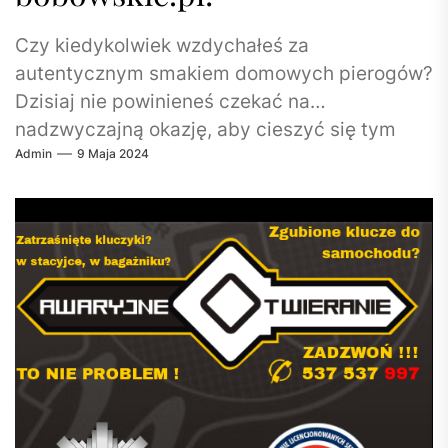
Czy kiedykolwiek wzdychałeś za
autentycznym smakiem domowych pierogów?
Dzisiaj nie powinieneś czekać na
nadzwyczajną okazję, aby cieszyć się tym
Admin
9 Maja 2024
rewelacyjnym smakołykiem! Bobowskie.pl
proponuje Ci możliwość...