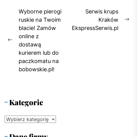
Nawigacja
Wyborne pierogi
Serwis krups
wpisu
ruskie na Twoim
Kraków
Ne
blacie! Zamów
EkspressSerwis.pl
pos
online z
Previous
dostawą
post:
kurierem lub do
paczkomatu na
bobowskie.pl!
Kategorie
Kategorie
Dane firmy