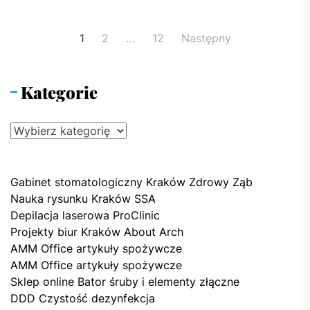
Nawigacja
1
2
…
12
Następny
po
wpisach
Kategorie
Kategorie
Gabinet stomatologiczny Kraków Zdrowy Ząb
Nauka rysunku Kraków SSA
Depilacja laserowa ProClinic
Projekty biur Kraków About Arch
AMM Office artykuły spożywcze
AMM Office artykuły spożywcze
Sklep online Bator śruby i elementy złączne
DDD Czystość dezynfekcja