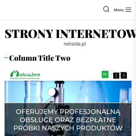
Skip
to
Menu
the
content
STRONY INTERNETO
netside.pl
Column Title Two