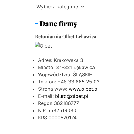
Kategorie
Chirurgia 
Dane firmy
Gomeo – Tw
Nocleg w 
Betoniarnia Olbet Łękawica
Posadzki A
Adres: Krakowska 3
Miasto: 34-321 Łękawica
Województwo: ŚLĄSKIE
Telefon: +48 33 865 25 02
Strona www:
www.olbet.pl
E-mail:
biuro@olbet.pl
Regon 362186777
NIP 5532519030
KRS 0000570174