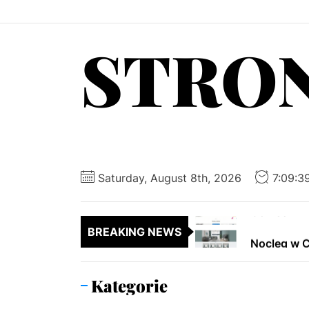
Skip
to
STRO
the
content
Posadzki A
Producent 
Chirurgia 
Saturday, August 8th, 2026
7:09:4
Gomeo – Tw
BREAKING NEWS
Nocleg w 
Posadzki A
Kategorie
Producent 