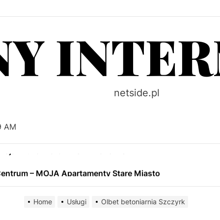
NY INTE
ntypoślizgowe i Odporne na Ścieranie – Pulako
netside.pl
klejów do przemysłu – Makrochem Polska Sp. z o.o.
weterynaryjna Kraków Nowy Vitalvet
0 AM
oja Drukarnia Online w Krakowie
Centrum – MOJA Apartamenty Stare Miasto
ntypoślizgowe i Odporne na Ścieranie – Pulako
Home
Usługi
Olbet betoniarnia Szczyrk
klejów do przemysłu – Makrochem Polska Sp. z o.o.