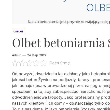
USŁUGI
Olbet betoniarnia 
Admin
24 Maja 2022
Oceń firmę
Od powyżej dwudziestu lat działamy jako betoniarni
jakości beton Żywiec na podjazdy, tarasy i promenad
jaki odnajdziesz w prowadzonej przez nas ogromnej 
sposobem na to, aby zabezpieczać nieruchomość pr
odwodnienieniowe kłopoty. Jako profesjonalny pro
naszych klientów i ich domy – dostarczając tylko d
To dla nas duma, iż jako betoniarnia Szczyrk mogliś