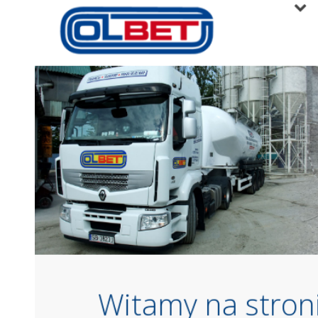
weterynaryjna Kraków Nowy Vitalvet
oja Drukarnia Online w Krakowie
Centrum – MOJA Apartamenty Stare Miasto
ntypoślizgowe i Odporne na Ścieranie – Pulako