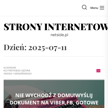
Skip
to
Menu
the
content
STRONY INTERNETO
netside.pl
Dzień:
2025-07-11