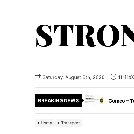
Skip
to
STRO
the
content
Posadzki A
Producent 
Saturday, August 8th, 2026
11:41:
Chirurgia 
Gomeo – Tw
BREAKING NEWS
Nocleg w 
Home
Transport
Posadzki A