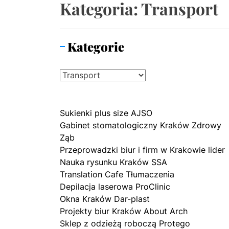
Kategoria:
Transport
Producent 
Chirurgia 
Kategorie
Gomeo – Tw
Kategorie
Nocleg w 
Posadzki A
Sukienki plus size AJSO
Gabinet stomatologiczny Kraków Zdrowy
Ząb
Przeprowadzki biur i firm w Krakowie lider
Nauka rysunku Kraków SSA
Translation Cafe Tłumaczenia
Depilacja laserowa ProClinic
Okna Kraków Dar-plast
Projekty biur Kraków About Arch
Sklep z odzieżą roboczą Protego