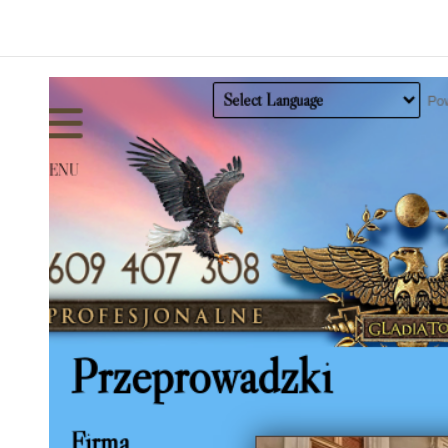
klejów do przemysłu – Makrochem Polska Sp. z o.o.
weterynaryjna Kraków Nowy Vitalvet
oja Drukarnia Online w Krakowie
Centrum – MOJA Apartamenty Stare Miasto
ntypoślizgowe i Odporne na Ścieranie – Pulako