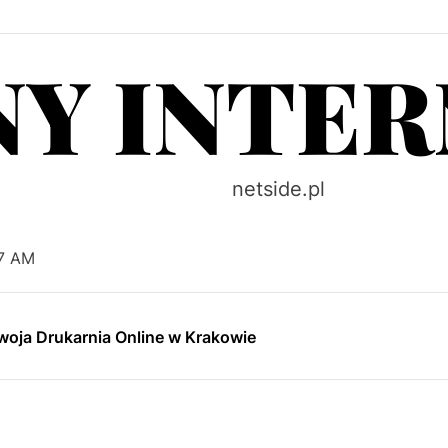
NY INTE
netside.pl
ntypoślizgowe i Odporne na Ścieranie – Pulako
klejów do przemysłu – Makrochem Polska Sp. z o.o.
08 AM
weterynaryjna Kraków Nowy Vitalvet
oja Drukarnia Online w Krakowie
Centrum – MOJA Apartamenty Stare Miasto
ntypoślizgowe i Odporne na Ścieranie – Pulako