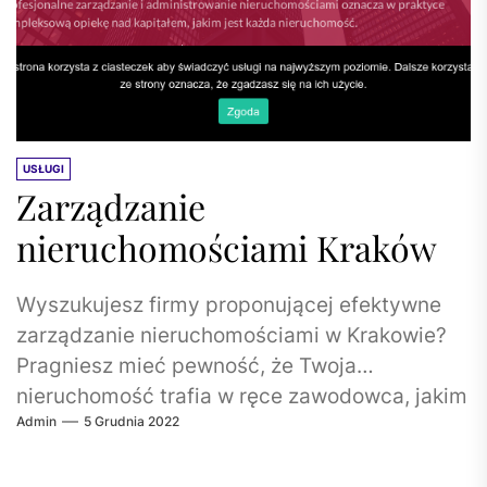
USŁUGI
Zarządzanie
nieruchomościami Kraków
Wyszukujesz firmy proponującej efektywne
zarządzanie nieruchomościami w Krakowie?
Pragniesz mieć pewność, że Twoja
nieruchomość trafia w ręce zawodowca, jakim
Admin
5 Grudnia 2022
jest w zasadzie dobry zarządca
nieruchomości...