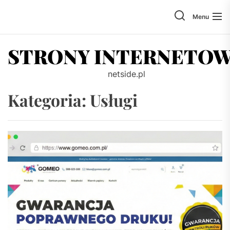
Skip
to
Menu
the
content
STRONY INTERNETO
netside.pl
Kategoria:
Usługi