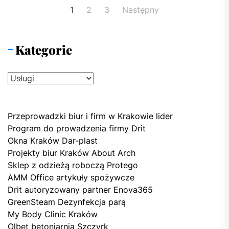
Nawigacja
1
2
3
Następny
po
wpisach
Kategorie
Kategorie
Przeprowadzki biur i firm w Krakowie lider
Program do prowadzenia firmy Drit
Okna Kraków Dar-plast
Projekty biur Kraków About Arch
Sklep z odzieżą roboczą Protego
AMM Office artykuły spożywcze
Drit autoryzowany partner Enova365
GreenSteam Dezynfekcja parą
My Body Clinic Kraków
Olbet betoniarnia Szczyrk