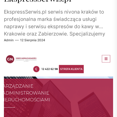
EkspressSerwis.pl serwis nivona kraków to
profesjonalna marka świadcząca usługi
naprawy i serwisu ekspresów do kawy w
Krakowie oraz Zabierzowie. Specjalizujemy
Admin
12 Sierpnia 2024
się w obsłudze rozmaitych marek,...