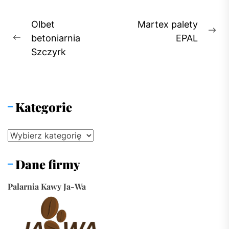
Nawigacja
Olbet
Martex palety
Ne
wpisu
betoniarnia
EPAL
Previous
pos
Szczyrk
post:
Kategorie
Kategorie
Dane firmy
Palarnia Kawy Ja-Wa