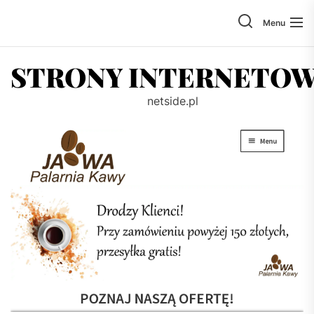
Skip
to
Menu
the
content
STRONY INTERNETO
netside.pl