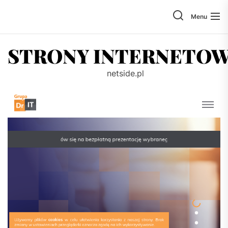
Skip
to
Menu
the
content
STRONY INTERNETO
netside.pl