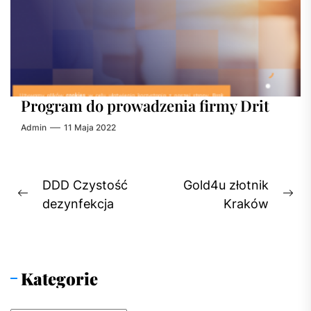
Program do prowadzenia firmy Drit
Admin
11 Maja 2022
Nawigacja
DDD Czystość
Gold4u złotnik
Previous
Ne
wpisu
dezynfekcja
Kraków
post:
pos
Kategorie