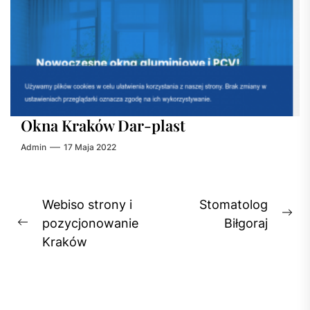
Okna Kraków Dar-plast
Admin
17 Maja 2022
Nawigacja
Webiso strony i
Stomatolog
Ne
wpisu
pozycjonowanie
Biłgoraj
Previous
pos
Kraków
post: