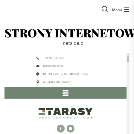
Skip
to
Menu
the
content
STRONY INTERNETO
netside.pl