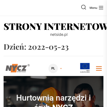
Skip
to
Menu
the
content
STRONY INTERNETO
netside.pl
Dzień:
2022-05-23